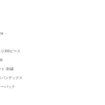
al
り300ピース
06
ト /刺繍
スパンデックス
ラーパック