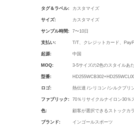
タグ＆ラベル:
カスタマイズ
サイズ:
カスタマイズ
サンプル時間:
7〜10日
支払い:
T/T、クレジットカード、PayP
起源:
中国
MOQ:
3-5サイズの2色のスタイルあた
型番:
HD255WCB302+HD255WCL0
ロゴ:
熱伝達 /シリコン /シルクプリン
ファブリック:
70％リサイクルナイロン30％
色:
顧客が選択できるストックカ
ブランド:
インゴールスポーツ