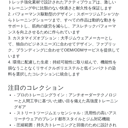
トレッチ強化素材で設計されたアクティブウェアは、激しい
トレーニング中に比類のない快適さと耐久性を保証します
2. パフォーマンス駆動型のデザイン：スポーツジムTシャツか
らトレーニングショーツまで、すべての作品は動的な動きを
サポートし、筋肉の疲労を減らし、アスレチックパフォーマ
ンスを向上させるために作られています
3. カスタマイズオプション：大手ジムウェアメーカーとし
て、独自のビジネスニーズに合わせてデザイン、ファブリッ
ク、ブランディングに合わせてOEM/ODMサービスを提供して
います
4. 環境に配慮した生産：持続可能性に取り組んで、機能性を
損なうことなくリサイクルポリエステルと低インパクトの染
料を選択したコレクションに統合します
注目のコレクション
- プロのトレーニングライン：アンチオーダーテクノロジ
ーと人間工学に基づいた縫い目を備えた高強度トレーニン
グギア
- ストリートツージムエッセンシャル：汎用性の高いアス
リーチウェアのブレンド都市スタイルとジム対応機能
- 圧縮範囲：持久力トレーニングと回復のために設計され