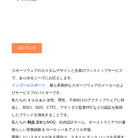
DM TO US
スポーツウェアのカスタムデザインと生産のワンストップサービス
で、あらゆるニーズにお応えします。
インゴールスポーツ
、最も革新的なスポーツウェアのメーカーおよ
びサービスプロバイダーです。
私たちの
ミッション
女性、男性、子供向けのアクティブウェアに特
化し、BSCI、SGS、CTTC、アディダス監査FFCなどの認証を取得
したブランドを強化することです。
私たちの
利点
柔軟なMOQ、社内設計チーム、オーストラリアでの素
晴らしい実務経験 & ヨーロッパ & アメリカ市場。
開発したいスタイルがある場合は、スタイル テック パックを共有す