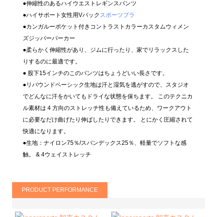
●伸縮性のあるハイウエストレギンスパンツ
●ハイサポート女性用Vバック
スポーツブラ
●カンガルーポケット付きコントラストカラーカスタムウィメン
ズジッパーパーカー
●柔らかく伸縮性があり、ジムに行ったり、家でリラックスした
りするのに最適です。
● 股下15インチのこのパンツはちょうどいい長さです。
●リバウンドベーシック生地は汗と湿気を逃がすので、スタジオ
でどんなに汗をかいてもドライな状態を保ちます。 このテクニカ
ル素材は 4 方向のストレッチ性も備えているため、ワークアウト
に必要なだけ曲げたり伸ばしたりできます。 とにかく圧縮されて
快適になります。
●生地：ナイロン75％/スパンデックス25％、軽量でソフトな感
触。 & 4ウェイストレッチ
PRODUCT PERFORMANCE