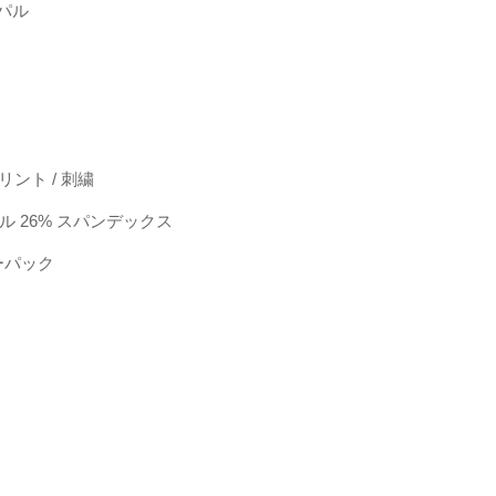
パル
リント / 刺繍
テル 26% スパンデックス
ーパック