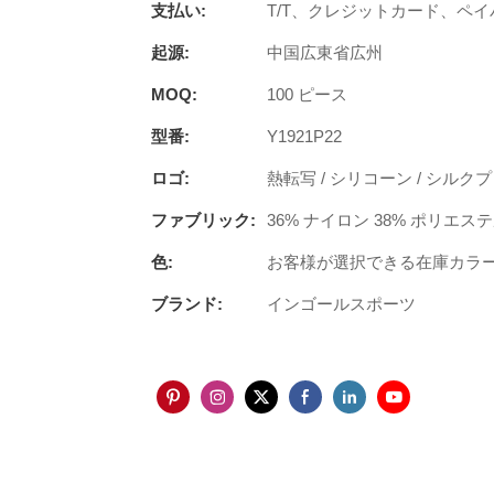
支払い:
T/T、クレジットカード、ペイ
起源:
中国広東省広州
MOQ:
100 ピース
型番:
Y1921P22
ロゴ:
熱転写 / シリコーン / シルクプ
ファブリック:
36% ナイロン 38% ポリエス
色:
お客様が選択できる在庫カラ
ブランド:
インゴールスポーツ