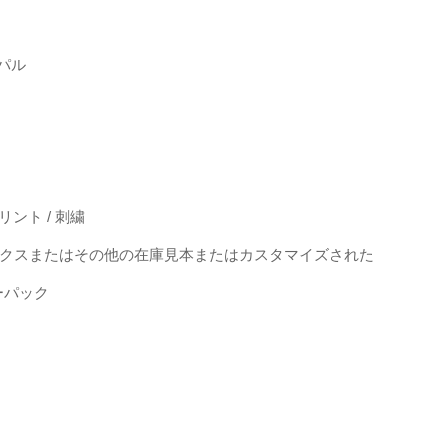
パル
リント / 刺繍
ンデックスまたはその他の在庫見本またはカスタマイズされた
ーパック