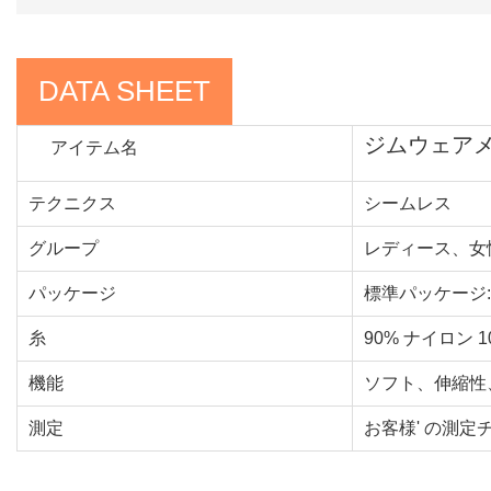
DATA SHEET
ジムウェアメ
アイテム名
テクニクス
シームレス
グループ
レディース、女
パッケージ
標準パッケージ: 1
糸
90% ナイロン 
機能
ソフト、伸縮性
測定
お客様' の測