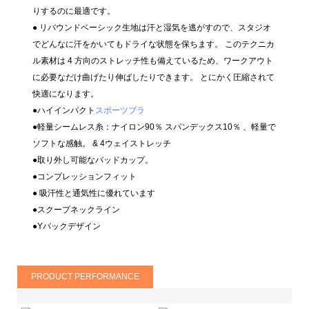
りするのに最適です。
● リバウンドベーシック生地は汗と湿気を逃がすので、スタジオ
でどんなに汗をかいてもドライな状態を保ちます。 このテクニカ
ル素材は 4 方向のストレッチ性も備えているため、ワークアウト
に必要なだけ曲げたり伸ばしたりできます。 とにかく圧縮されて
快適になります。
●ハイインパクト
スポーツブラ
●軽量シームレス糸：ナイロン90％ スパンデックス10％
、軽量で
ソフトな感触。 & 4ウェイストレッチ
●取り外し可能なパッドカップ。
●コンプレッションフィット
●
吸汗性と通気性に優れています
●スクープネックライン
●Yバックデザイン
PRODUCT PERFORMANCE