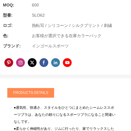
MOQ:
600
型番:
SLO62
ロゴ:
熱転写 / シリコーン / シルクプリント / 刺繍
色:
お客様が選択できる在庫カラーパック
ブランド:
インゴールスポーツ
PRODUCTS DETAILS
●通気性、快適さ、スタイルをひとつにまとめたシームレススポ
ーツブラは、あなたの頼りになるスポーツブラになること間違い
なしです。
●柔らかく伸縮性があり、ジムに行ったり、家でリラックスした