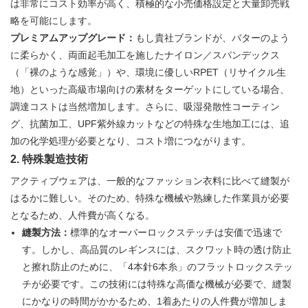
は非常にコスト効率が高く、積極的な小売価格設定と大量卸売戦
略を可能にします。
プレミアムアップグレード：
もし貴社ブランドが、バターのよう
に柔らかく、両面起毛加工を施したナイロン／スパンデックス
（「裸のような感覚」）や、環境に優しいRPET（リサイクル生
地）といった高級市場向けの素材をターゲットにしている場合、
調達コストは当然増加します。さらに、吸湿発散性コーティン
グ、抗菌加工、UPF紫外線カットなどの特殊な生地加工には、追
加の化学処理が必要となり、コスト増につながります。
2. 特殊製造技術
アクティブウェアは、一般的なファッション衣料に比べて縫製が
はるかに難しい。そのため、特殊な機械や熟練した作業員が必要
となるため、人件費が高くなる。
縫製方法：
標準的なオーバーロックステッチは安価で迅速で
す。しかし、高品質のレギンスには、スクワット時の透け防止
と擦れ防止のために、「4本針6本糸」のフラットロックステッ
チが必要です。この技術には特殊な高価な機械が必要で、縫製
にかなりの時間がかかるため、1着あたりの人件費が増加しま