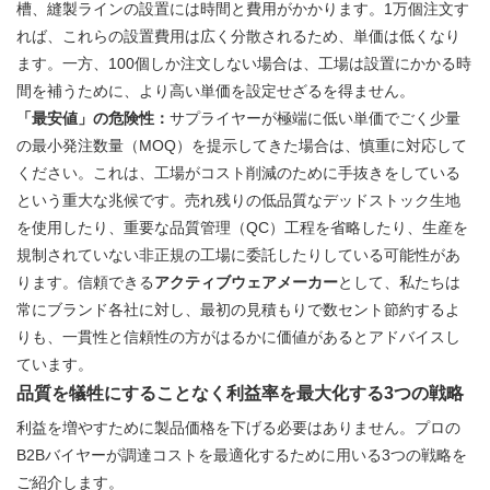
槽、縫製ラインの設置には時間と費用がかかります。1万個注文す
れば、これらの設置費用は広く分散されるため、単価は低くなり
ます。一方、100個しか注文しない場合は、工場は設置にかかる時
間を補うために、より高い単価を設定せざるを得ません。
「最安値」の危険性：
サプライヤーが極端に低い単価でごく少量
の最小発注数量（MOQ）を提示してきた場合は、慎重に対応して
ください。これは、工場がコスト削減のために手抜きをしている
という重大な兆候です。売れ残りの低品質なデッドストック生地
を使用したり、重要な品質管理（QC）工程を省略したり、生産を
規制されていない非正規の工場に委託したりしている可能性があ
ります。信頼できる
アクティブウェアメーカー
として、私たちは
常にブランド各社に対し、最初の見積もりで数セント節約するよ
りも、一貫性と信頼性の方がはるかに価値があるとアドバイスし
ています。
品質を犠牲にすることなく利益率を最大化する3つの戦略
利益を増やすために製品価格を下げる必要はありません。プロの
B2Bバイヤーが調達コストを最適化するために用いる3つの戦略を
ご紹介します。