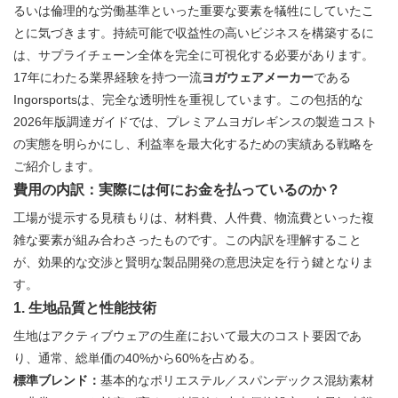
るいは倫理的な労働基準といった重要な要素を犠牲にしていたこ
とに気づきます。持続可能で収益性の高いビジネスを構築するに
は、サプライチェーン全体を完全に可視化する必要があります。
17年にわたる業界経験を持つ一流
ヨガウェアメーカー
である
Ingorsportsは、完全な透明性を重視しています。この包括的な
2026年版調達ガイドでは、プレミアムヨガレギンスの製造コスト
の実態を明らかにし、利益率を最大化するための実績ある戦略を
ご紹介します。
費用の内訳：実際には何にお金を払っているのか？
工場が提示する見積もりは、材料費、人件費、物流費といった複
雑な要素が組み合わさったものです。この内訳を理解すること
が、効果的な交渉と賢明な製品開発の意思決定を行う鍵となりま
す。
1. 生地品質と性能技術
生地はアクティブウェアの生産において最大のコスト要因であ
り、通常、総単価の40%から60%を占める。
標準ブレンド：
基本的なポリエステル／スパンデックス混紡素材