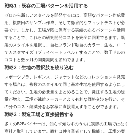
戦略1：既存の工場パターンを活用する
ゼロから新しいスタイルを開発するには、高額なパターン作成費
用、複数回のサンプル作成、そして徹底的なフィットテストが必
要です。しかし、工場が既に保有する実績のあるパターンを活用
することで、これらの研究開発コストを完全に回避できます。既
製のスタイルを選択し、自社ブランド独自のカラー、生地、ロゴ
でカスタマイズ（プライベートラベル）することで、数千ドルの
コストと数ヶ月の開発期間を節約できます。
戦略2：生地の選択肢を絞り込む
スポーツブラ、レギンス、ジャケットなどのコレクションを発売
する場合は、複数のスタイルで同じ基本生地を使用するようにし
てください。生地の必要量をまとめることで、発注する生地の総
量が増え、工場が繊維メーカーとより有利な価格交渉を行い、そ
の分のコスト削減分をお客様に直接還元することができます。
戦略3：製造工場と直接提携する
多くのB2Bバイヤーは、知らず知らずのうちに実際の工場ではなく
商社と取引しています。商社は仲介業者として機能し、工場の実