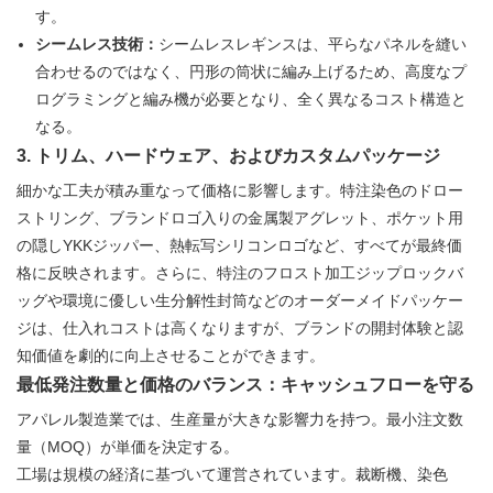
す。
シームレス技術：
シームレスレギンスは、平らなパネルを縫い
合わせるのではなく、円形の筒状に編み上げるため、高度なプ
ログラミングと編み機が必要となり、全く異なるコスト構造と
なる。
3. トリム、ハードウェア、およびカスタムパッケージ
細かな工夫が積み重なって価格に影響します。特注染色のドロー
ストリング、ブランドロゴ入りの金属製アグレット、ポケット用
の隠しYKKジッパー、熱転写シリコンロゴなど、すべてが最終価
格に反映されます。さらに、特注のフロスト加工ジップロックバ
ッグや環境に優しい生分解性封筒などのオーダーメイドパッケー
ジは、仕入れコストは高くなりますが、ブランドの開封体験と認
知価値を劇的に向上させることができます。
最低発注数量と価格のバランス：キャッシュフローを守る
アパレル製造業では、生産量が大きな影響力を持つ。最小注文数
量（MOQ）が単価を決定する。
工場は規模の経済に基づいて運営されています。裁断機、染色