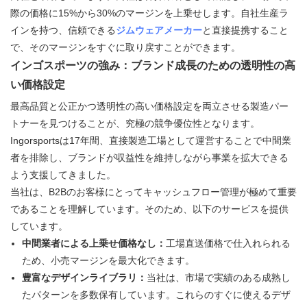
際の価格に15%から30%のマージンを上乗せします。自社生産ラ
インを持つ、信頼できる
ジムウェアメーカー
と直接提携すること
で、そのマージンをすぐに取り戻すことができます。
インゴスポーツの強み：ブランド成長のための透明性の高
い価格設定
最高品質と公正かつ透明性の高い価格設定を両立させる製造パー
トナーを見つけることが、究極の競争優位性となります。
Ingorsportsは17年間、直接製造工場として運営することで中間業
者を排除し、ブランドが収益性を維持しながら事業を拡大できる
よう支援してきました。
当社は、B2Bのお客様にとってキャッシュフロー管理が極めて重要
であることを理解しています。そのため、以下のサービスを提供
しています。
中間業者による上乗せ価格なし：
工場直送価格で仕入れられる
ため、小売マージンを最大化できます。
豊富なデザインライブラリ：
当社は、市場で実績のある成熟し
たパターンを多数保有しています。これらのすぐに使えるデザ